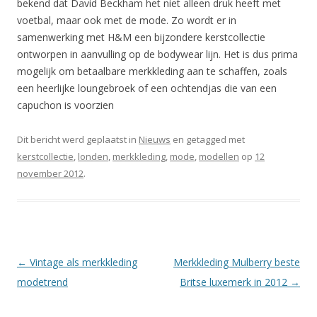
bekend dat David Beckham het niet alleen druk heeft met
voetbal, maar ook met de mode. Zo wordt er in
samenwerking met H&M een bijzondere kerstcollectie
ontworpen in aanvulling op de bodywear lijn. Het is dus prima
mogelijk om betaalbare merkkleding aan te schaffen, zoals
een heerlijke loungebroek of een ochtendjas die van een
capuchon is voorzien
Dit bericht werd geplaatst in
Nieuws
en getagged met
kerstcollectie
,
londen
,
merkkleding
,
mode
,
modellen
op
12
november 2012
.
Berichtnavigatie
←
Vintage als merkkleding
Merkkleding Mulberry beste
modetrend
Britse luxemerk in 2012
→