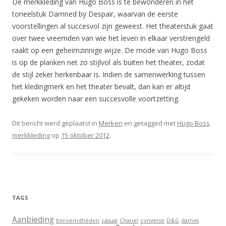
De merkkleding van Hugo Boss is te bewonderen in het
toneelstuk Damned by Despair, waarvan de eerste
voorstellingen al succesvol zijn geweest. Het theaterstuk gaat
over twee vreemden van wie het leven in elkaar verstrengeld
raakt op een geheimzinnige wijze. De mode van Hugo Boss
is op de planken net zo stijlvol als buiten het theater, zodat
de stijl zeker herkenbaar is. Indien de samenwerking tussen
het kledingmerk en het theater bevalt, dan kan er altijd
gekeken worden naar een succesvolle voortzetting.
Dit bericht werd geplaatst in
Merken
en getagged met
Hugo Boss
merkkleding
op
15 oktober 2012
.
TAGS
Aanbieding
beroemdheden
casual
Chanel
converse
D&G
dames