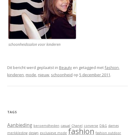
schoonheidssalon voor kinderen
Dit bericht werd geplaatst in
Beauty
en getagged met
fashion
,
kinderen
,
mode
,
nieuw
,
schoonheid
op
5 december 2011
.
TAGS
Aanbieding
beroemdheden
casual
Chanel
converse
D&G
dames
fashion
merkkleding
design
exclusieve mode
fashion outdoor