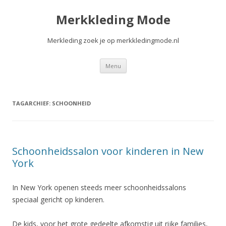
Merkkleding Mode
Merkleding zoek je op merkkledingmode.nl
Spring
Menu
naar
de
inhoud
TAGARCHIEF:
SCHOONHEID
Schoonheidssalon voor kinderen in New
York
In New York openen steeds meer schoonheidssalons
speciaal gericht op kinderen.
De kids, voor het grote gedeelte afkomstig uit rijke families,