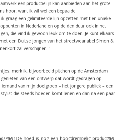
maatwerk een productielijn kan aanbieden aan het grote
ens hoor, want ik wil wel een bepaalde
ik graag een gelimiteerde lijn opzetten met tien unieke
kooppunten in Nederland en op de den duur ook in het
gen, die vind ik gewoon leuk om te doen. Je kunt elkaars
met een Duitse jongen van het streetwearlabel Simon &
nenkort zal verschijnen. ”
untjes, merk ik, bijvoorbeeld pitchen op de Amsterdam
rg genieten van een ontwerp dat wordt gedragen op
ls iemand van mijn doelgroep – het jongere publiek – een
 stylist die steeds hoeden komt lenen en dan na een paar
Leads/%91De_hoed_is_nog_een_hoogdrempelig_product%9