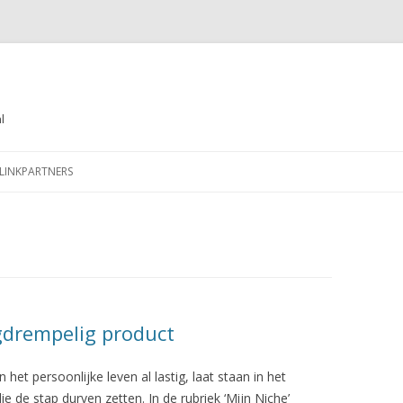
l
Spring
naar
LINKPARTNERS
de
inhoud
gdrempelig product
 het persoonlijke leven al lastig, laat staan in het
e de stap durven zetten. In de rubriek ‘Mijn Niche’