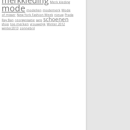
merkkleding
Merk kleding
mode
modellen
modemerk
Mode
of misser
New York Fashion Week
nieuw
Prada
schoenen
Ray Ban
reorganisatie
sans
shop
top merken
vrouwelijk
Winter 2012
winter2013
zonnebril