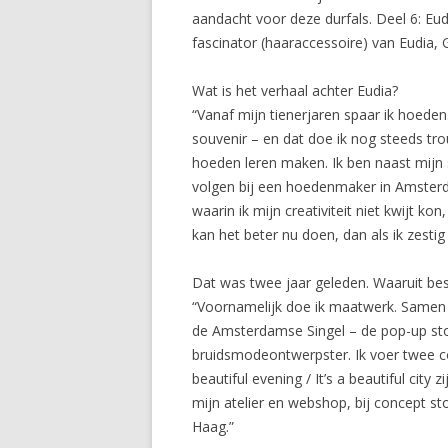
aandacht voor deze durfals. Deel 6: Eud
fascinator (haaraccessoire) van Eudia, 
Wat is het verhaal achter Eudia?
“Vanaf mijn tienerjaren spaar ik hoede
souvenir – en dat doe ik nog steeds t
hoeden leren maken. Ik ben naast mijn 
volgen bij een hoedenmaker in Amsterd
waarin ik mijn creativiteit niet kwijt ko
kan het beter nu doen, dan als ik zestig 
Dat was twee jaar geleden. Waaruit bes
“Voornamelijk doe ik maatwerk. Samen m
de Amsterdamse Singel – de pop-up stor
bruidsmodeontwerpster. Ik voer twee colle
beautiful evening / It’s a beautiful city
mijn atelier en webshop, bij concept s
Haag.”