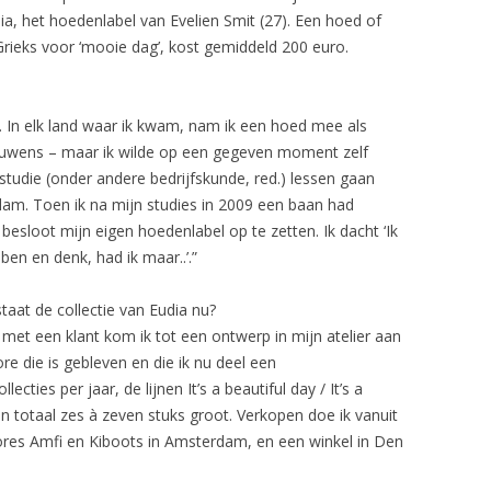
ia, het hoedenlabel van Evelien Smit (27). Een hoed of
Grieks voor ‘mooie dag’, kost gemiddeld 200 euro.
n. In elk land waar ik kwam, nam ik een hoed mee als
rouwens – maar ik wilde op een gegeven moment zelf
studie (onder andere bedrijfskunde, red.) lessen gaan
am. Toen ik na mijn studies in 2009 een baan had
n, besloot mijn eigen hoedenlabel op te zetten. Ik dacht ‘Ik
ben en denk, had ik maar..’.”
taat de collectie van Eudia nu?
et een klant kom ik tot een ontwerp in mijn atelier aan
e die is gebleven en die ik nu deel een
cties per jaar, de lijnen It’s a beautiful day / It’s a
 zijn totaal zes à zeven stuks groot. Verkopen doe ik vanuit
tores Amfi en Kiboots in Amsterdam, en een winkel in Den