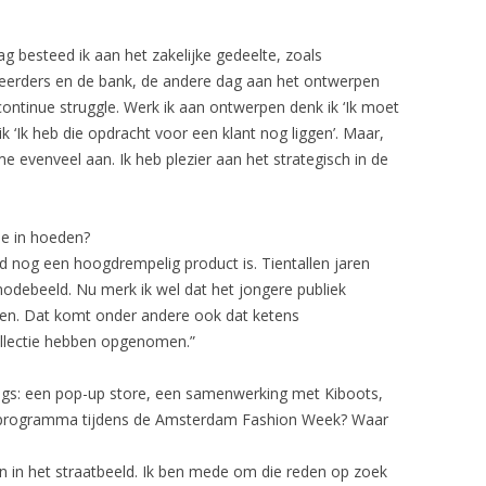
ag besteed ik aan het zakelijke gedeelte, zoals
teerders en de bank, de andere dag aan het ontwerpen
 continue struggle. Werk ik aan ontwerpen denk ik ‘Ik moet
k ‘Ik heb die opdracht voor een klant nog liggen’. Maar,
 evenveel aan. Ik heb plezier aan het strategisch in de
me in hoeden?
d nog een hoogdrempelig product is. Tientallen jaren
odebeeld. Nu merk ik wel dat het jongere publiek
den. Dat komt onder andere ook dat ketens
ollectie hebben opgenomen.”
ngs: een pop-up store, een samenwerking met Kiboots,
rogramma tijdens de Amsterdam Fashion Week? Waar
n in het straatbeeld. Ik ben mede om die reden op zoek