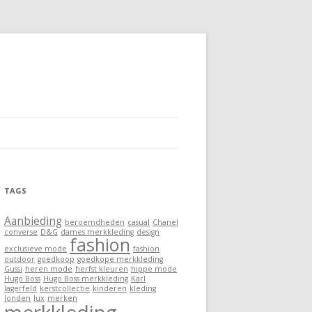
TAGS
Aanbieding
beroemdheden
casual
Chanel
converse
D&G
dames merkkleding
design
fashion
exclusieve mode
fashion
outdoor
goedkoop
goedkope merkkleding
Gussi
heren mode
herfst kleuren
hippe mode
Hugo Boss
Hugo Boss merkkleding
Karl
lagerfeld
kerstcollectie
kinderen
kleding
londen
lux
merken