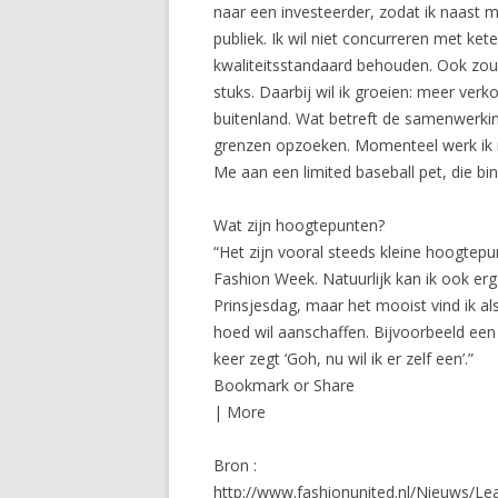
naar een investeerder, zodat ik naast 
publiek. Ik wil niet concurreren met ket
kwaliteitsstandaard behouden. Ook zou 
stuks. Daarbij wil ik groeien: meer ver
buitenland. Wat betreft de samenwerkin
grenzen opzoeken. Momenteel werk ik 
Me aan een limited baseball pet, die bin
Wat zijn hoogtepunten?
“Het zijn vooral steeds kleine hoogtep
Fashion Week. Natuurlijk kan ik ook e
Prinsjesdag, maar het mooist vind ik a
hoed wil aanschaffen. Bijvoorbeeld een
keer zegt ‘Goh, nu wil ik er zelf een’.”
Bookmark or Share
| More
Bron :
http://www.fashionunited.nl/Nieuws/