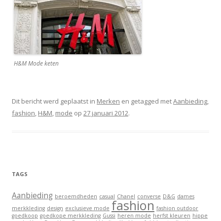
H&M Mode keten
Dit bericht werd geplaatst in
Merken
en getagged met
Aanbieding
,
fashion
,
H&M
,
mode
op
27 januari 2012
.
TAGS
Aanbieding
beroemdheden
casual
Chanel
converse
D&G
dames
fashion
merkkleding
design
exclusieve mode
fashion outdoor
goedkoop
goedkope merkkleding
Gussi
heren mode
herfst kleuren
hippe