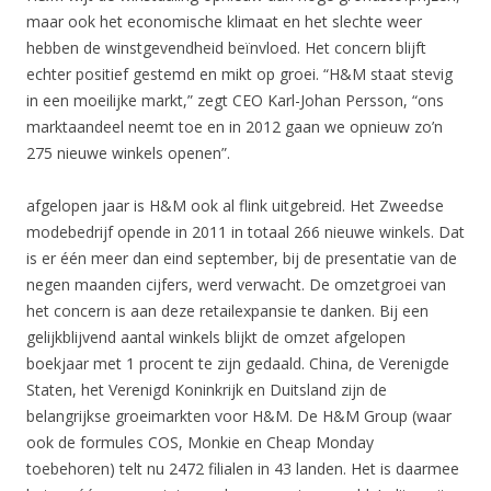
maar ook het economische klimaat en het slechte weer
hebben de winstgevendheid beïnvloed. Het concern blijft
echter positief gestemd en mikt op groei. “H&M staat stevig
in een moeilijke markt,” zegt CEO Karl-Johan Persson, “ons
marktaandeel neemt toe en in 2012 gaan we opnieuw zo’n
275 nieuwe winkels openen”.
afgelopen jaar is H&M ook al flink uitgebreid. Het Zweedse
modebedrijf opende in 2011 in totaal 266 nieuwe winkels. Dat
is er één meer dan eind september, bij de presentatie van de
negen maanden cijfers, werd verwacht. De omzetgroei van
het concern is aan deze retailexpansie te danken. Bij een
gelijkblijvend aantal winkels blijkt de omzet afgelopen
boekjaar met 1 procent te zijn gedaald. China, de Verenigde
Staten, het Verenigd Koninkrijk en Duitsland zijn de
belangrijkse groeimarkten voor H&M. De H&M Group (waar
ook de formules COS, Monkie en Cheap Monday
toebehoren) telt nu 2472 filialen in 43 landen. Het is daarmee