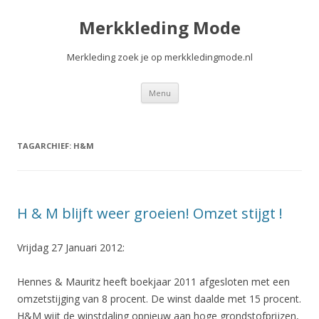
Merkkleding Mode
Merkleding zoek je op merkkledingmode.nl
Spring
Menu
naar
de
inhoud
TAGARCHIEF:
H&M
H & M blijft weer groeien! Omzet stijgt !
Vrijdag 27 Januari 2012:
Hennes & Mauritz heeft boekjaar 2011 afgesloten met een
omzetstijging van 8 procent. De winst daalde met 15 procent.
H&M wijt de winstdaling opnieuw aan hoge grondstofprijzen,