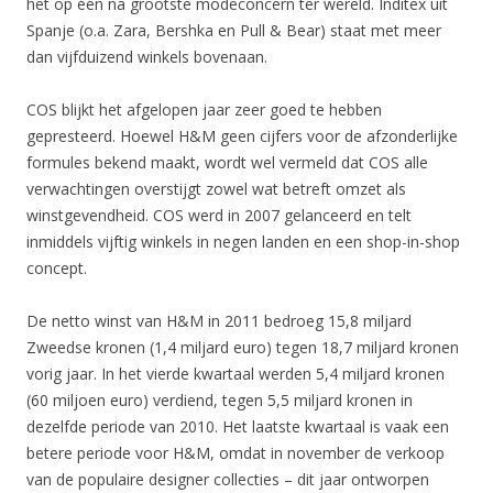
het op één na grootste modeconcern ter wereld. Inditex uit
Spanje (o.a. Zara, Bershka en Pull & Bear) staat met meer
dan vijfduizend winkels bovenaan.
COS blijkt het afgelopen jaar zeer goed te hebben
gepresteerd. Hoewel H&M geen cijfers voor de afzonderlijke
formules bekend maakt, wordt wel vermeld dat COS alle
verwachtingen overstijgt zowel wat betreft omzet als
winstgevendheid. COS werd in 2007 gelanceerd en telt
inmiddels vijftig winkels in negen landen en een shop-in-shop
concept.
De netto winst van H&M in 2011 bedroeg 15,8 miljard
Zweedse kronen (1,4 miljard euro) tegen 18,7 miljard kronen
vorig jaar. In het vierde kwartaal werden 5,4 miljard kronen
(60 miljoen euro) verdiend, tegen 5,5 miljard kronen in
dezelfde periode van 2010. Het laatste kwartaal is vaak een
betere periode voor H&M, omdat in november de verkoop
van de populaire designer collecties – dit jaar ontworpen