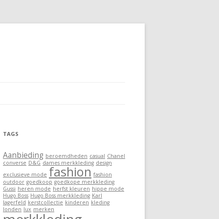
TAGS
Aanbieding
beroemdheden
casual
Chanel
converse
D&G
dames merkkleding
design
fashion
exclusieve mode
fashion
outdoor
goedkoop
goedkope merkkleding
Gussi
heren mode
herfst kleuren
hippe mode
Hugo Boss
Hugo Boss merkkleding
Karl
lagerfeld
kerstcollectie
kinderen
kleding
londen
lux
merken