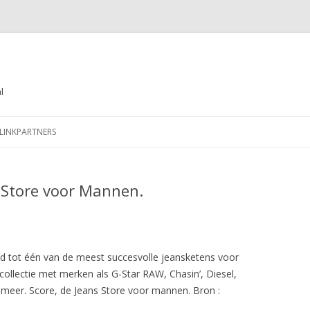
l
Spring
naar
LINKPARTNERS
de
inhoud
s Store voor Mannen.
eid tot één van de meest succesvolle jeansketens voor
llectie met merken als G-Star RAW, Chasin’, Diesel,
 meer. Score, de Jeans Store voor mannen. Bron :