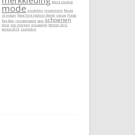
merkkleding
Merk kleding
mode
modellen
modemerk
Mode
of misser
New York Fashion Week
nieuw
Prada
schoenen
Ray Ban
reorganisatie
sans
shop
top merken
vrouwelijk
Winter 2012
winter2013
zonnebril