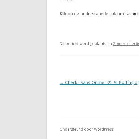
Klik op de onderstaande link om fashion
Dit bericht werd geplaatst in
Zomercollecti
Berichtnavigatie
←
Check ! Sans Online ! 25 % Korting op 
Ondersteund door WordPress