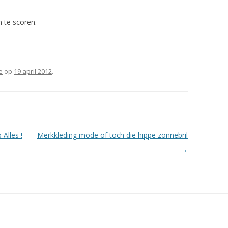
 te scoren.
e
op
19 april 2012
.
Alles !
Merkkleding mode of toch die hippe zonnebril
→