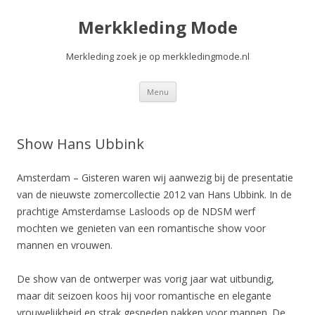
Merkkleding Mode
Merkleding zoek je op merkkledingmode.nl
Spring
Menu
naar
de
inhoud
Show Hans Ubbink
Amsterdam – Gisteren waren wij aanwezig bij de presentatie
van de nieuwste zomercollectie 2012 van Hans Ubbink. In de
prachtige Amsterdamse Lasloods op de NDSM werf
mochten we genieten van een romantische show voor
mannen en vrouwen.
De show van de ontwerper was vorig jaar wat uitbundig,
maar dit seizoen koos hij voor romantische en elegante
vrouwelijkheid en strak gesneden pakken voor mannen. De