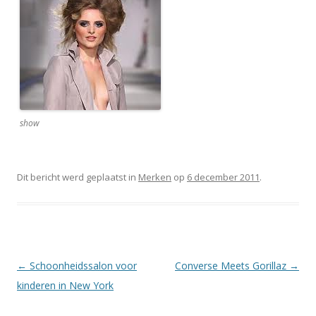
show
Dit bericht werd geplaatst in
Merken
op
6 december 2011
.
Berichtnavigatie
←
Schoonheidssalon voor
Converse Meets Gorillaz
→
kinderen in New York