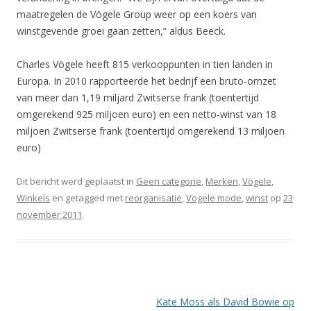
maatregelen de Vögele Group weer op een koers van
winstgevende groei gaan zetten,” aldus Beeck.
Charles Vögele heeft 815 verkooppunten in tien landen in
Europa. In 2010 rapporteerde het bedrijf een bruto-omzet
van meer dan 1,19 miljard Zwitserse frank (toentertijd
omgerekend 925 miljoen euro) en een netto-winst van 18
miljoen Zwitserse frank (toentertijd omgerekend 13 miljoen
euro)
Dit bericht werd geplaatst in
Geen categorie
,
Merken
,
Vögele
,
Winkels
en getagged met
reorganisatie
,
Vogele mode
,
winst
op
23
november 2011
.
Berichtnavigatie
Kate Moss als David Bowie op